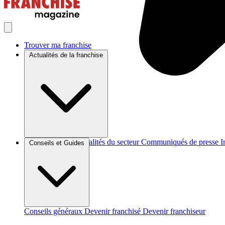
Trouver ma franchise
Actualités de la franchise
Brèves et actus
Actualités du secteur
Communiqués de presse
I
Conseils et Guides
Conseils généraux
Devenir franchisé
Devenir franchiseur