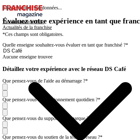
Chargement de vos données...
Évaluez votre expérience en tant que franc
Trouver ma franchise
Actualités de la franchise
*Ces champs sont obligatoires.
Quelle enseigne souhaitez-vous évaluer en tant que franchisé ?
*
Aucune enseigne trouvee
Détaillez votre expérience avec le réseau DS Café
Que pensez-vous de l'aide au démarrage ?
*
Que pensez-vous du fonctionnement quotidien ?
*
Que pensez-vous du support de la marque ?
*
Que pensez-vous du soutien de la tête de réseau ?
*