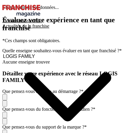
Chargement de vos données...
Évaluez votre expérience en tant que
Trouver ma franchise
Actualités de la franchise
franchisé
*Ces champs sont obligatoires.
Quelle enseigne souhaitez-vous évaluer en tant que franchisé ?
*
Aucune enseigne trouvee
Détaillez votre expérience avec le réseau LOGIS
FAMILY
Que pensez-vous de l'aide au démarrage ?
*
Que pensez-vous du fonctionnement quotidien ?
*
Que pensez-vous du support de la marque ?
*