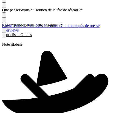
Que pensez-vous du soutien de la tête de réseau ?
*
Recommandez-vous cette enseigne ?
*
Brèves et actus
Actualités du secteur
Communiqués de presse
Interviews
Conseils et Guides
Note globale