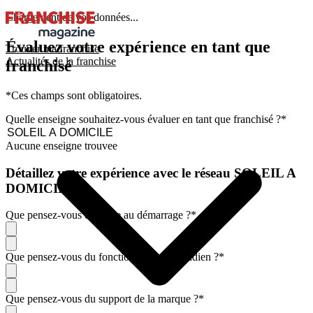
Chargement de vos données...
Évaluez votre expérience en tant que
Trouver ma franchise
Actualités de la franchise
franchisé
*Ces champs sont obligatoires.
Quelle enseigne souhaitez-vous évaluer en tant que franchisé ?
*
Aucune enseigne trouvee
Détaillez votre expérience avec le réseau SOLEIL A
DOMICILE
Que pensez-vous de l'aide au démarrage ?
*
Que pensez-vous du fonctionnement quotidien ?
*
Que pensez-vous du support de la marque ?
*