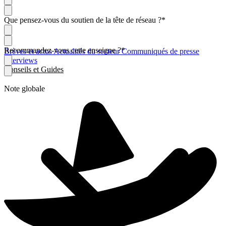
Que pensez-vous du soutien de la tête de réseau ?
*
Recommandez-vous cette enseigne ?
*
Brèves et actus
Actualités du secteur
Communiqués de presse
Interviews
Conseils et Guides
Note globale