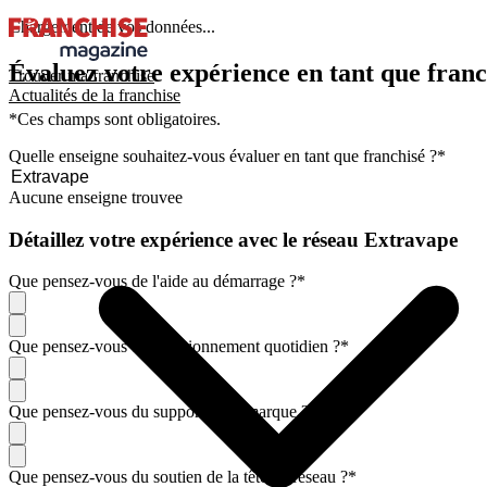
Chargement de vos données...
Évaluez votre expérience en tant que franc
Trouver ma franchise
Actualités de la franchise
*Ces champs sont obligatoires.
Quelle enseigne souhaitez-vous évaluer en tant que franchisé ?
*
Aucune enseigne trouvee
Détaillez votre expérience avec le réseau Extravape
Que pensez-vous de l'aide au démarrage ?
*
Que pensez-vous du fonctionnement quotidien ?
*
Que pensez-vous du support de la marque ?
*
Que pensez-vous du soutien de la tête de réseau ?
*