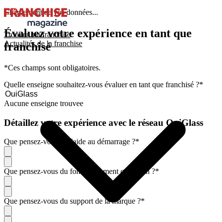
Chargement de vos données...
Évaluez votre expérience en tant que
Trouver ma franchise
Actualités de la franchise
franchisé
*Ces champs sont obligatoires.
Quelle enseigne souhaitez-vous évaluer en tant que franchisé ?
*
Aucune enseigne trouvee
Détaillez votre expérience avec le réseau OuiGlass
Que pensez-vous de l'aide au démarrage ?
*
Que pensez-vous du fonctionnement quotidien ?
*
Que pensez-vous du support de la marque ?
*