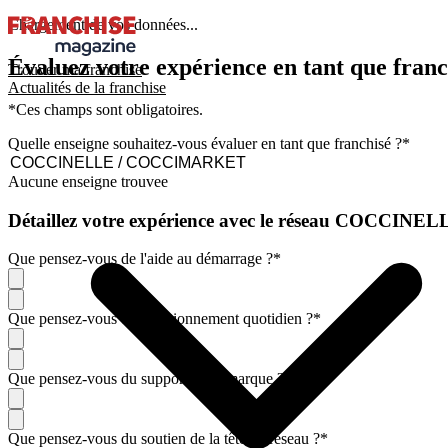
Chargement de vos données...
Évaluez votre expérience en tant que franc
Trouver ma franchise
Actualités de la franchise
*Ces champs sont obligatoires.
Quelle enseigne souhaitez-vous évaluer en tant que franchisé ?
*
Aucune enseigne trouvee
Détaillez votre expérience avec le réseau COCC
Que pensez-vous de l'aide au démarrage ?
*
Que pensez-vous du fonctionnement quotidien ?
*
Que pensez-vous du support de la marque ?
*
Que pensez-vous du soutien de la tête de réseau ?
*