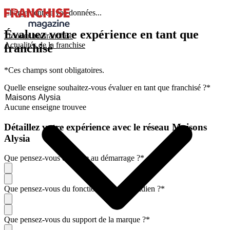
Chargement de vos données...
Évaluez votre expérience en tant que
Trouver ma franchise
Actualités de la franchise
franchisé
*Ces champs sont obligatoires.
Quelle enseigne souhaitez-vous évaluer en tant que franchisé ?
*
Aucune enseigne trouvee
Détaillez votre expérience avec le réseau Maisons
Alysia
Que pensez-vous de l'aide au démarrage ?
*
Que pensez-vous du fonctionnement quotidien ?
*
Que pensez-vous du support de la marque ?
*