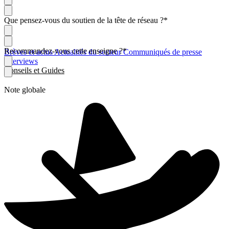
Que pensez-vous du soutien de la tête de réseau ?
*
Recommandez-vous cette enseigne ?
*
Brèves et actus
Actualités du secteur
Communiqués de presse
Interviews
Conseils et Guides
Note globale