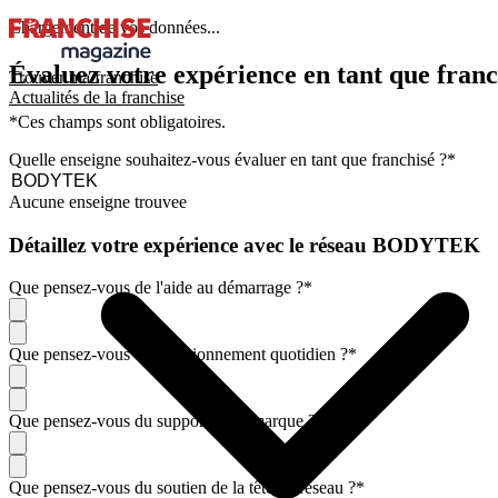
Chargement de vos données...
Évaluez votre expérience en tant que franc
Trouver ma franchise
Actualités de la franchise
*Ces champs sont obligatoires.
Quelle enseigne souhaitez-vous évaluer en tant que franchisé ?
*
Aucune enseigne trouvee
Détaillez votre expérience avec le réseau BODYTEK
Que pensez-vous de l'aide au démarrage ?
*
Que pensez-vous du fonctionnement quotidien ?
*
Que pensez-vous du support de la marque ?
*
Que pensez-vous du soutien de la tête de réseau ?
*