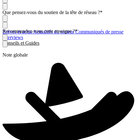
Que pensez-vous du soutien de la tête de réseau ?
*
Recommandez-vous cette enseigne ?
*
Brèves et actus
Actualités du secteur
Communiqués de presse
Interviews
Conseils et Guides
Note globale