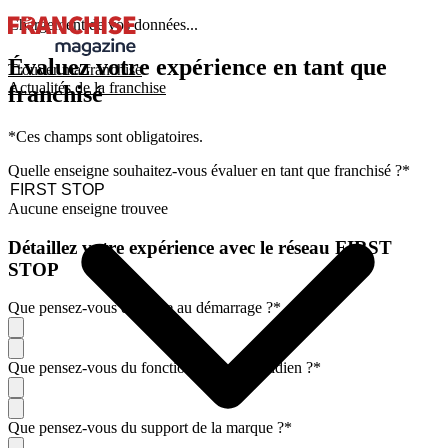
Chargement de vos données...
Évaluez votre expérience en tant que
Trouver ma franchise
Actualités de la franchise
franchisé
*Ces champs sont obligatoires.
Quelle enseigne souhaitez-vous évaluer en tant que franchisé ?
*
Aucune enseigne trouvee
Détaillez votre expérience avec le réseau FIRST
STOP
Que pensez-vous de l'aide au démarrage ?
*
Que pensez-vous du fonctionnement quotidien ?
*
Que pensez-vous du support de la marque ?
*