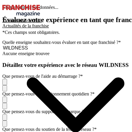
Chargement de vos données...
Évaluez votre expérience en tant que franc
Trouver ma franchise
Actualités de la franchise
*Ces champs sont obligatoires.
Quelle enseigne souhaitez-vous évaluer en tant que franchisé ?
*
Aucune enseigne trouvee
Détaillez votre expérience avec le réseau WILDNESS
Que pensez-vous de l'aide au démarrage ?
*
Que pensez-vous du fonctionnement quotidien ?
*
Que pensez-vous du support de la marque ?
*
Que pensez-vous du soutien de la tête de réseau ?
*