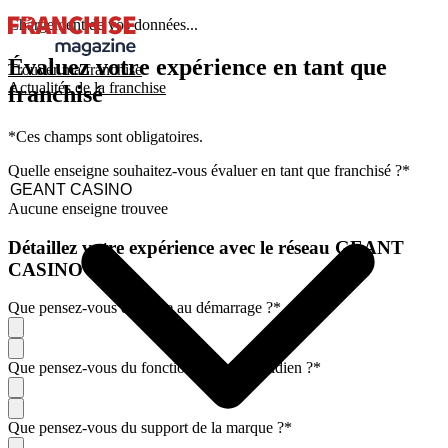
Chargement de vos données...
Évaluez votre expérience en tant que
Trouver ma franchise
Actualités de la franchise
franchisé
*Ces champs sont obligatoires.
Quelle enseigne souhaitez-vous évaluer en tant que franchisé ?
*
Aucune enseigne trouvee
Détaillez votre expérience avec le réseau GEANT
CASINO
Que pensez-vous de l'aide au démarrage ?
*
Que pensez-vous du fonctionnement quotidien ?
*
Que pensez-vous du support de la marque ?
*