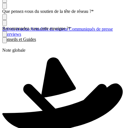
Que pensez-vous du soutien de la tête de réseau ?
*
Recommandez-vous cette enseigne ?
*
Brèves et actus
Actualités du secteur
Communiqués de presse
Interviews
Conseils et Guides
Note globale