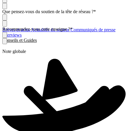
Que pensez-vous du soutien de la tête de réseau ?
*
Recommandez-vous cette enseigne ?
*
Brèves et actus
Actualités du secteur
Communiqués de presse
Interviews
Conseils et Guides
Note globale