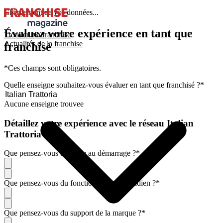
Chargement de vos données...
Évaluez votre expérience en tant que
Trouver ma franchise
Actualités de la franchise
franchisé
*Ces champs sont obligatoires.
Quelle enseigne souhaitez-vous évaluer en tant que franchisé ?
*
Aucune enseigne trouvee
Détaillez votre expérience avec le réseau Italian
Trattoria
Que pensez-vous de l'aide au démarrage ?
*
Que pensez-vous du fonctionnement quotidien ?
*
Que pensez-vous du support de la marque ?
*