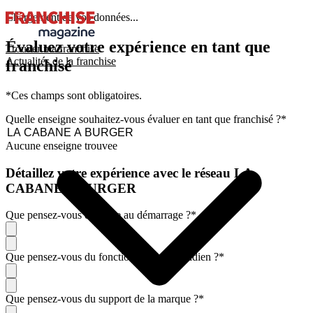
Chargement de vos données...
Évaluez votre expérience en tant que
Trouver ma franchise
Actualités de la franchise
franchisé
*Ces champs sont obligatoires.
Quelle enseigne souhaitez-vous évaluer en tant que franchisé ?
*
Aucune enseigne trouvee
Détaillez votre expérience avec le réseau LA
CABANE A BURGER
Que pensez-vous de l'aide au démarrage ?
*
Que pensez-vous du fonctionnement quotidien ?
*
Que pensez-vous du support de la marque ?
*