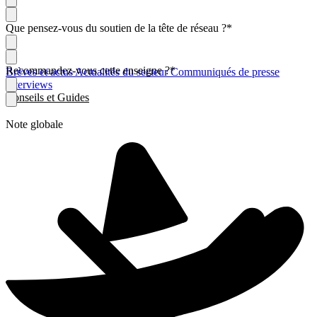
Que pensez-vous du soutien de la tête de réseau ?
*
Recommandez-vous cette enseigne ?
*
Brèves et actus
Actualités du secteur
Communiqués de presse
Interviews
Conseils et Guides
Note globale