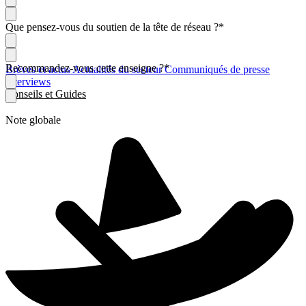
Que pensez-vous du soutien de la tête de réseau ?
*
Recommandez-vous cette enseigne ?
*
Brèves et actus
Actualités du secteur
Communiqués de presse
Interviews
Conseils et Guides
Note globale