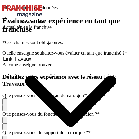
Chargement de vos données...
Évaluez votre expérience en tant que
Trouver ma franchise
Actualités de la franchise
franchisé
*Ces champs sont obligatoires.
Quelle enseigne souhaitez-vous évaluer en tant que franchisé ?
*
Aucune enseigne trouvee
Détaillez votre expérience avec le réseau Link
Travaux
Que pensez-vous de l'aide au démarrage ?
*
Que pensez-vous du fonctionnement quotidien ?
*
Que pensez-vous du support de la marque ?
*