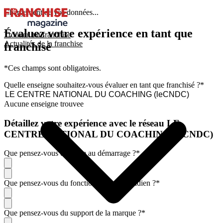
Chargement de vos données...
Évaluez votre expérience en tant que
Trouver ma franchise
Actualités de la franchise
franchisé
*Ces champs sont obligatoires.
Quelle enseigne souhaitez-vous évaluer en tant que franchisé ?
*
Aucune enseigne trouvee
Détaillez votre expérience avec le réseau LE
CENTRE NATIONAL DU COACHING (leCNDC)
Que pensez-vous de l'aide au démarrage ?
*
Que pensez-vous du fonctionnement quotidien ?
*
Que pensez-vous du support de la marque ?
*