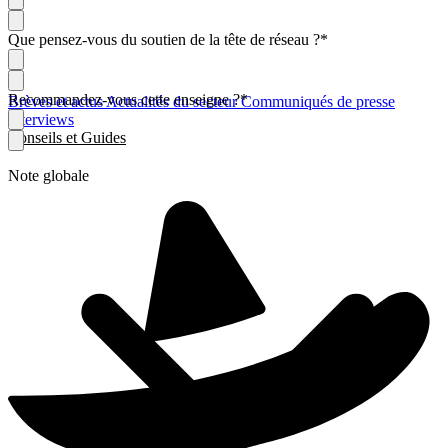
Que pensez-vous du soutien de la tête de réseau ?
*
Recommandez-vous cette enseigne ?
*
Brèves et actus
Actualités du secteur
Communiqués de presse
Interviews
Conseils et Guides
Note globale