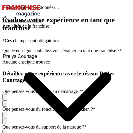
Chargement de vos données...
Évaluez votre expérience en tant que
Trouver ma franchise
Actualités de la franchise
franchisé
*Ces champs sont obligatoires.
Quelle enseigne souhaitez-vous évaluer en tant que franchisé ?
*
Aucune enseigne trouvee
Détaillez votre expérience avec le réseau Prelys
Courtage
Que pensez-vous de l'aide au démarrage ?
*
Que pensez-vous du fonctionnement quotidien ?
*
Que pensez-vous du support de la marque ?
*