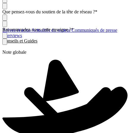
Que pensez-vous du soutien de la tête de réseau ?
*
Recommandez-vous cette enseigne ?
*
Brèves et actus
Actualités du secteur
Communiqués de presse
Interviews
Conseils et Guides
Note globale