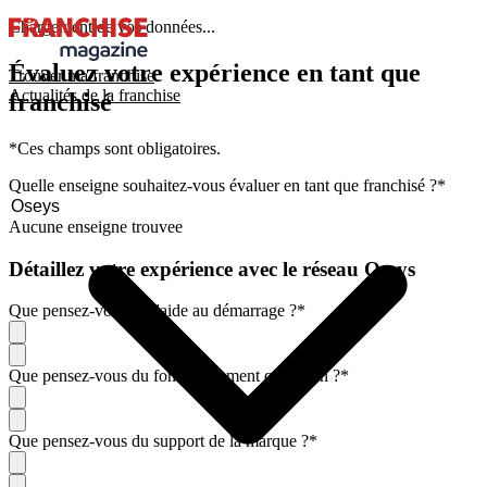
Chargement de vos données...
Évaluez votre expérience en tant que
Trouver ma franchise
Actualités de la franchise
franchisé
*Ces champs sont obligatoires.
Quelle enseigne souhaitez-vous évaluer en tant que franchisé ?
*
Aucune enseigne trouvee
Détaillez votre expérience avec le réseau Oseys
Que pensez-vous de l'aide au démarrage ?
*
Que pensez-vous du fonctionnement quotidien ?
*
Que pensez-vous du support de la marque ?
*