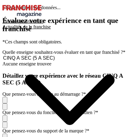
Chargement de vos données...
Évaluez votre expérience en tant que
Trouver ma franchise
Actualités de la franchise
franchisé
*Ces champs sont obligatoires.
Quelle enseigne souhaitez-vous évaluer en tant que franchisé ?
*
Aucune enseigne trouvee
Détaillez votre expérience avec le réseau CINQ A
SEC (5 A SEC)
Que pensez-vous de l'aide au démarrage ?
*
Que pensez-vous du fonctionnement quotidien ?
*
Que pensez-vous du support de la marque ?
*