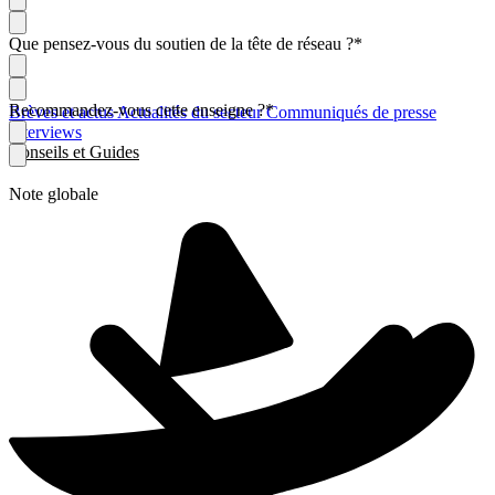
Que pensez-vous du soutien de la tête de réseau ?
*
Recommandez-vous cette enseigne ?
*
Brèves et actus
Actualités du secteur
Communiqués de presse
Interviews
Conseils et Guides
Note globale