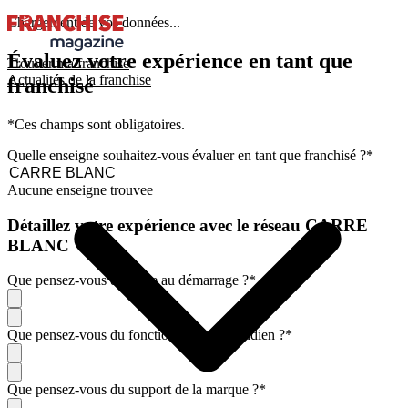
Chargement de vos données...
Évaluez votre expérience en tant que
Trouver ma franchise
Actualités de la franchise
franchisé
*Ces champs sont obligatoires.
Quelle enseigne souhaitez-vous évaluer en tant que franchisé ?
*
Aucune enseigne trouvee
Détaillez votre expérience avec le réseau CARRE
BLANC
Que pensez-vous de l'aide au démarrage ?
*
Que pensez-vous du fonctionnement quotidien ?
*
Que pensez-vous du support de la marque ?
*