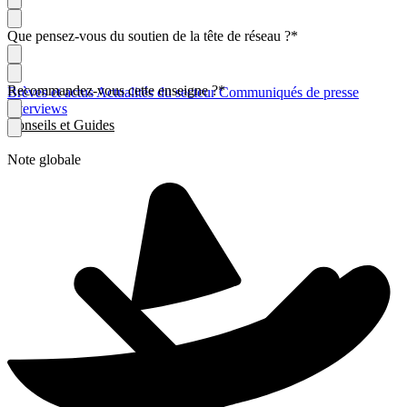
Que pensez-vous du soutien de la tête de réseau ?
*
Recommandez-vous cette enseigne ?
*
Brèves et actus
Actualités du secteur
Communiqués de presse
Interviews
Conseils et Guides
Note globale