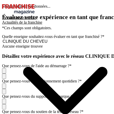
Chargement de vos données...
Évaluez votre expérience en tant que franc
Trouver ma franchise
Actualités de la franchise
*Ces champs sont obligatoires.
Quelle enseigne souhaitez-vous évaluer en tant que franchisé ?
*
Aucune enseigne trouvee
Détaillez votre expérience avec le réseau CLINIQ
Que pensez-vous de l'aide au démarrage ?
*
Que pensez-vous du fonctionnement quotidien ?
*
Que pensez-vous du support de la marque ?
*
Que pensez-vous du soutien de la tête de réseau ?
*