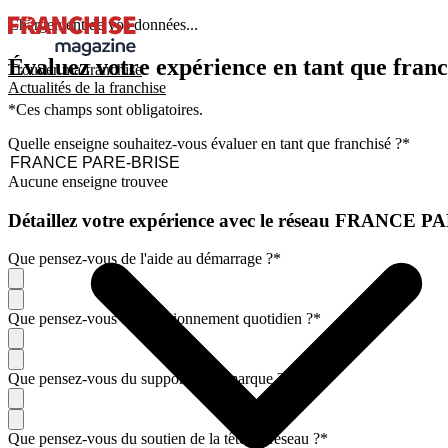
Chargement de vos données...
Évaluez votre expérience en tant que franc
Trouver ma franchise
Actualités de la franchise
*Ces champs sont obligatoires.
Quelle enseigne souhaitez-vous évaluer en tant que franchisé ?
*
Aucune enseigne trouvee
Détaillez votre expérience avec le réseau FRANCE 
Que pensez-vous de l'aide au démarrage ?
*
Que pensez-vous du fonctionnement quotidien ?
*
Que pensez-vous du support de la marque ?
*
Que pensez-vous du soutien de la tête de réseau ?
*