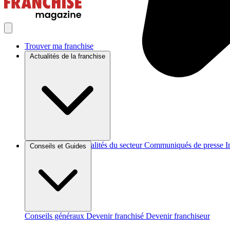
Trouver ma franchise
Actualités de la franchise
Brèves et actus
Actualités du secteur
Communiqués de presse
I
Conseils et Guides
Conseils généraux
Devenir franchisé
Devenir franchiseur