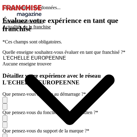
Chargement de vos données...
Évaluez votre expérience en tant que
Trouver ma franchise
Actualités de la franchise
franchisé
*Ces champs sont obligatoires.
Quelle enseigne souhaitez-vous évaluer en tant que franchisé ?
*
Aucune enseigne trouvee
Détaillez votre expérience avec le réseau
L'ECHELLE EUROPEENNE
Que pensez-vous de l'aide au démarrage ?
*
Que pensez-vous du fonctionnement quotidien ?
*
Que pensez-vous du support de la marque ?
*