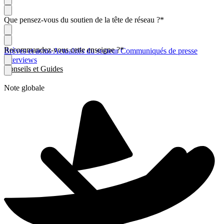
Que pensez-vous du soutien de la tête de réseau ?
*
Recommandez-vous cette enseigne ?
*
Brèves et actus
Actualités du secteur
Communiqués de presse
Interviews
Conseils et Guides
Note globale