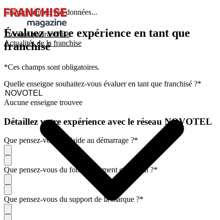
Chargement de vos données...
Évaluez votre expérience en tant que
Trouver ma franchise
Actualités de la franchise
franchisé
*Ces champs sont obligatoires.
Quelle enseigne souhaitez-vous évaluer en tant que franchisé ?
*
Aucune enseigne trouvee
Détaillez votre expérience avec le réseau NOVOTEL
Que pensez-vous de l'aide au démarrage ?
*
Que pensez-vous du fonctionnement quotidien ?
*
Que pensez-vous du support de la marque ?
*