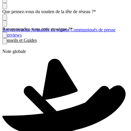
Que pensez-vous du soutien de la tête de réseau ?
*
Recommandez-vous cette enseigne ?
*
Brèves et actus
Actualités du secteur
Communiqués de presse
Interviews
Conseils et Guides
Note globale