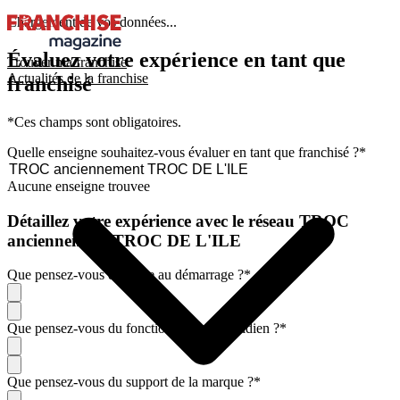
Chargement de vos données...
Évaluez votre expérience en tant que
Trouver ma franchise
Actualités de la franchise
franchisé
*Ces champs sont obligatoires.
Quelle enseigne souhaitez-vous évaluer en tant que franchisé ?
*
Aucune enseigne trouvee
Détaillez votre expérience avec le réseau TROC
anciennement TROC DE L'ILE
Que pensez-vous de l'aide au démarrage ?
*
Que pensez-vous du fonctionnement quotidien ?
*
Que pensez-vous du support de la marque ?
*