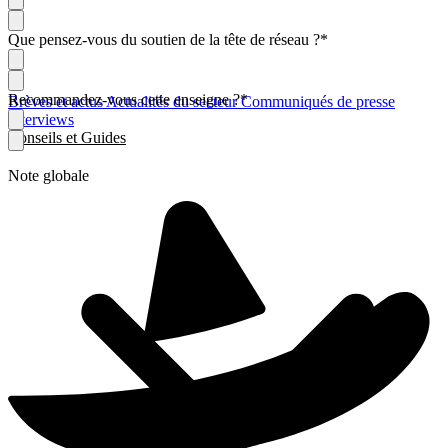
Que pensez-vous du soutien de la tête de réseau ?
*
Recommandez-vous cette enseigne ?
*
Brèves et actus
Actualités du secteur
Communiqués de presse
Interviews
Conseils et Guides
Note globale