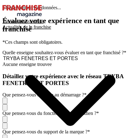
Chargement de vos données...
Évaluez votre expérience en tant que
Trouver ma franchise
Actualités de la franchise
franchisé
*Ces champs sont obligatoires.
Quelle enseigne souhaitez-vous évaluer en tant que franchisé ?
*
Aucune enseigne trouvee
Détaillez votre expérience avec le réseau TRYBA
FENETRES ET PORTES
Que pensez-vous de l'aide au démarrage ?
*
Que pensez-vous du fonctionnement quotidien ?
*
Que pensez-vous du support de la marque ?
*