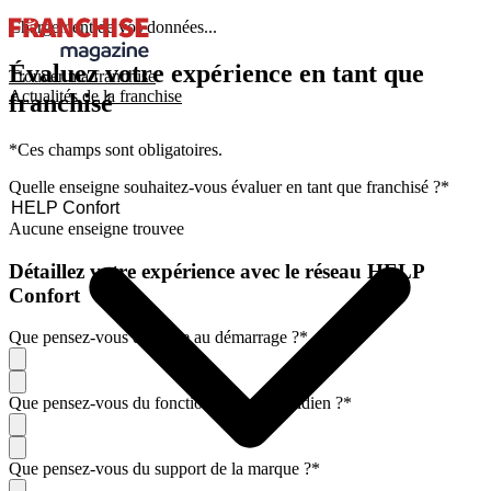
Chargement de vos données...
Évaluez votre expérience en tant que
Trouver ma franchise
Actualités de la franchise
franchisé
*Ces champs sont obligatoires.
Quelle enseigne souhaitez-vous évaluer en tant que franchisé ?
*
Aucune enseigne trouvee
Détaillez votre expérience avec le réseau HELP
Confort
Que pensez-vous de l'aide au démarrage ?
*
Que pensez-vous du fonctionnement quotidien ?
*
Que pensez-vous du support de la marque ?
*