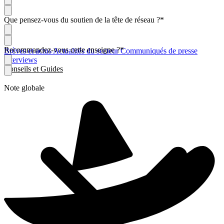
Que pensez-vous du soutien de la tête de réseau ?
*
Recommandez-vous cette enseigne ?
*
Brèves et actus
Actualités du secteur
Communiqués de presse
Interviews
Conseils et Guides
Note globale