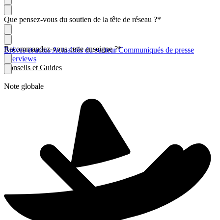
Que pensez-vous du soutien de la tête de réseau ?
*
Recommandez-vous cette enseigne ?
*
Brèves et actus
Actualités du secteur
Communiqués de presse
Interviews
Conseils et Guides
Note globale