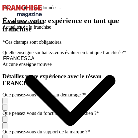
Chargement de vos données...
Évaluez votre expérience en tant que
Trouver ma franchise
Actualités de la franchise
franchisé
*Ces champs sont obligatoires.
Quelle enseigne souhaitez-vous évaluer en tant que franchisé ?
*
Aucune enseigne trouvee
Détaillez votre expérience avec le réseau
FRANCESCA
Que pensez-vous de l'aide au démarrage ?
*
Que pensez-vous du fonctionnement quotidien ?
*
Que pensez-vous du support de la marque ?
*