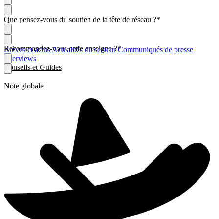
Que pensez-vous du soutien de la tête de réseau ?
*
Recommandez-vous cette enseigne ?
*
Brèves et actus
Actualités du secteur
Communiqués de presse
Interviews
Conseils et Guides
Note globale