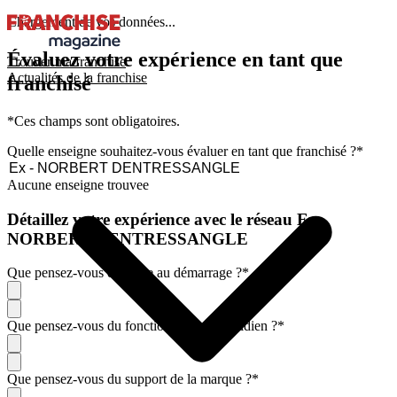
Chargement de vos données...
Évaluez votre expérience en tant que
Trouver ma franchise
Actualités de la franchise
franchisé
*Ces champs sont obligatoires.
Quelle enseigne souhaitez-vous évaluer en tant que franchisé ?
*
Aucune enseigne trouvee
Détaillez votre expérience avec le réseau Ex -
NORBERT DENTRESSANGLE
Que pensez-vous de l'aide au démarrage ?
*
Que pensez-vous du fonctionnement quotidien ?
*
Que pensez-vous du support de la marque ?
*