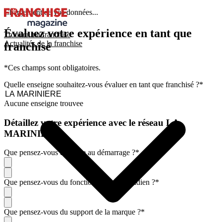
Chargement de vos données...
Évaluez votre expérience en tant que
Trouver ma franchise
Actualités de la franchise
franchisé
*Ces champs sont obligatoires.
Quelle enseigne souhaitez-vous évaluer en tant que franchisé ?
*
Aucune enseigne trouvee
Détaillez votre expérience avec le réseau LA
MARINIERE
Que pensez-vous de l'aide au démarrage ?
*
Que pensez-vous du fonctionnement quotidien ?
*
Que pensez-vous du support de la marque ?
*