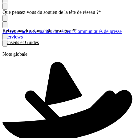
Que pensez-vous du soutien de la tête de réseau ?
*
Recommandez-vous cette enseigne ?
*
Brèves et actus
Actualités du secteur
Communiqués de presse
Interviews
Conseils et Guides
Note globale