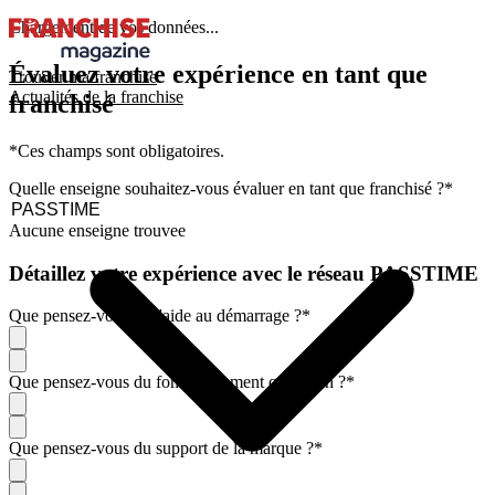
Chargement de vos données...
Évaluez votre expérience en tant que
Trouver ma franchise
Actualités de la franchise
franchisé
*Ces champs sont obligatoires.
Quelle enseigne souhaitez-vous évaluer en tant que franchisé ?
*
Aucune enseigne trouvee
Détaillez votre expérience avec le réseau PASSTIME
Que pensez-vous de l'aide au démarrage ?
*
Que pensez-vous du fonctionnement quotidien ?
*
Que pensez-vous du support de la marque ?
*