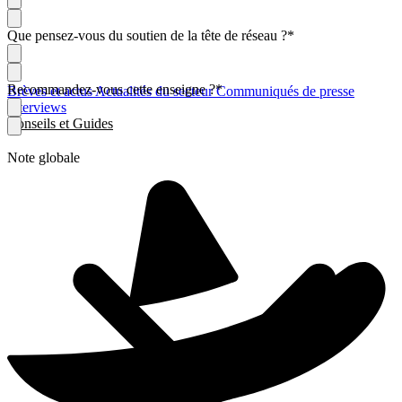
Que pensez-vous du soutien de la tête de réseau ?
*
Recommandez-vous cette enseigne ?
*
Brèves et actus
Actualités du secteur
Communiqués de presse
Interviews
Conseils et Guides
Note globale