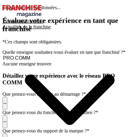
Chargement de vos données...
Évaluez votre expérience en tant que
Trouver ma franchise
Actualités de la franchise
franchisé
*Ces champs sont obligatoires.
Quelle enseigne souhaitez-vous évaluer en tant que franchisé ?
*
Aucune enseigne trouvee
Détaillez votre expérience avec le réseau PRO
COMM
Que pensez-vous de l'aide au démarrage ?
*
Que pensez-vous du fonctionnement quotidien ?
*
Que pensez-vous du support de la marque ?
*