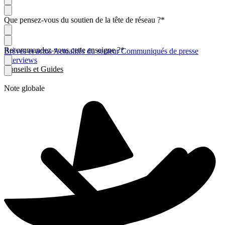
Que pensez-vous du soutien de la tête de réseau ?
*
Recommandez-vous cette enseigne ?
*
Brèves et actus
Actualités du secteur
Communiqués de presse
Interviews
Conseils et Guides
Note globale