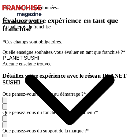
Chargement de vos données...
Évaluez votre expérience en tant que
Trouver ma franchise
Actualités de la franchise
franchisé
*Ces champs sont obligatoires.
Quelle enseigne souhaitez-vous évaluer en tant que franchisé ?
*
Aucune enseigne trouvee
Détaillez votre expérience avec le réseau PLANET
SUSHI
Que pensez-vous de l'aide au démarrage ?
*
Que pensez-vous du fonctionnement quotidien ?
*
Que pensez-vous du support de la marque ?
*