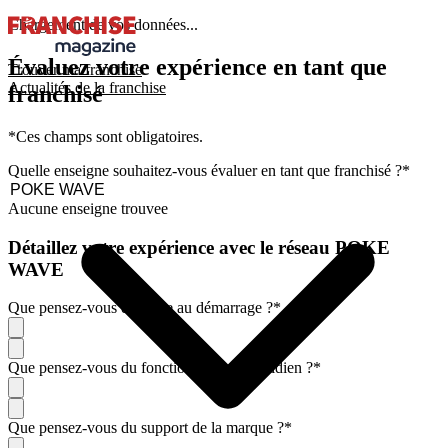
Chargement de vos données...
Évaluez votre expérience en tant que
Trouver ma franchise
Actualités de la franchise
franchisé
*Ces champs sont obligatoires.
Quelle enseigne souhaitez-vous évaluer en tant que franchisé ?
*
Aucune enseigne trouvee
Détaillez votre expérience avec le réseau POKE
WAVE
Que pensez-vous de l'aide au démarrage ?
*
Que pensez-vous du fonctionnement quotidien ?
*
Que pensez-vous du support de la marque ?
*