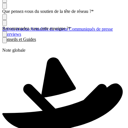
Que pensez-vous du soutien de la tête de réseau ?
*
Recommandez-vous cette enseigne ?
*
Brèves et actus
Actualités du secteur
Communiqués de presse
Interviews
Conseils et Guides
Note globale