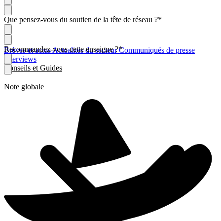
Que pensez-vous du soutien de la tête de réseau ?
*
Recommandez-vous cette enseigne ?
*
Brèves et actus
Actualités du secteur
Communiqués de presse
Interviews
Conseils et Guides
Note globale