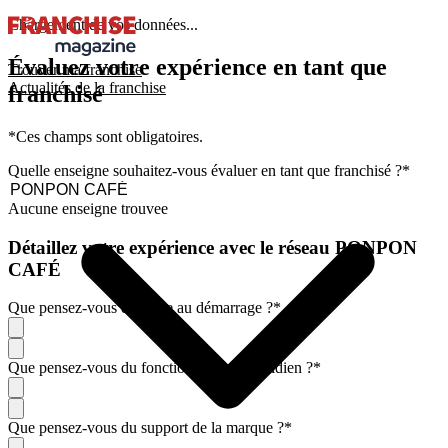
Chargement de vos données...
Évaluez votre expérience en tant que
Trouver ma franchise
Actualités de la franchise
franchisé
*Ces champs sont obligatoires.
Quelle enseigne souhaitez-vous évaluer en tant que franchisé ?
*
Aucune enseigne trouvee
Détaillez votre expérience avec le réseau PONPON
CAFÉ
Que pensez-vous de l'aide au démarrage ?
*
Que pensez-vous du fonctionnement quotidien ?
*
Que pensez-vous du support de la marque ?
*