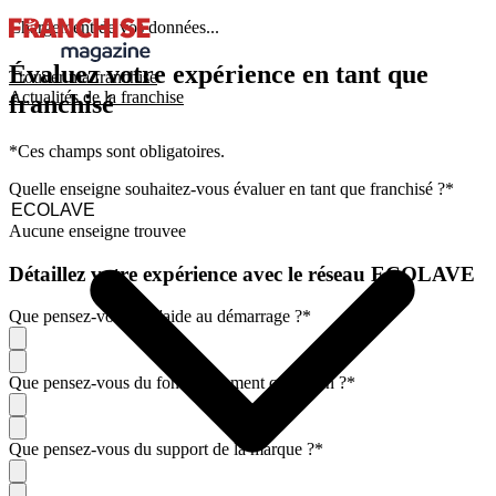
Chargement de vos données...
Évaluez votre expérience en tant que
Trouver ma franchise
Actualités de la franchise
franchisé
*Ces champs sont obligatoires.
Quelle enseigne souhaitez-vous évaluer en tant que franchisé ?
*
Aucune enseigne trouvee
Détaillez votre expérience avec le réseau ECOLAVE
Que pensez-vous de l'aide au démarrage ?
*
Que pensez-vous du fonctionnement quotidien ?
*
Que pensez-vous du support de la marque ?
*