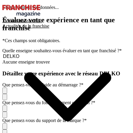
Chargement de vos données...
Évaluez votre expérience en tant que
Trouver ma franchise
Actualités de la franchise
franchisé
*Ces champs sont obligatoires.
Quelle enseigne souhaitez-vous évaluer en tant que franchisé ?
*
Aucune enseigne trouvee
Détaillez votre expérience avec le réseau DELKO
Que pensez-vous de l'aide au démarrage ?
*
Que pensez-vous du fonctionnement quotidien ?
*
Que pensez-vous du support de la marque ?
*