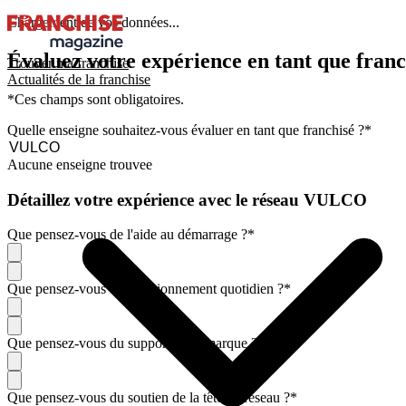
Chargement de vos données...
Évaluez votre expérience en tant que franc
Trouver ma franchise
Actualités de la franchise
*Ces champs sont obligatoires.
Quelle enseigne souhaitez-vous évaluer en tant que franchisé ?
*
Aucune enseigne trouvee
Détaillez votre expérience avec le réseau VULCO
Que pensez-vous de l'aide au démarrage ?
*
Que pensez-vous du fonctionnement quotidien ?
*
Que pensez-vous du support de la marque ?
*
Que pensez-vous du soutien de la tête de réseau ?
*