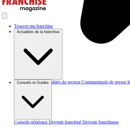
Trouver ma franchise
Actualités de la franchise
Brèves et actus
Actualités du secteur
Communiqués de presse
I
Conseils et Guides
Conseils généraux
Devenir franchisé
Devenir franchiseur