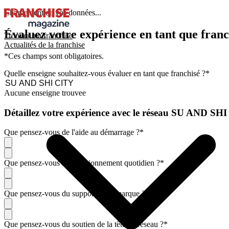
Chargement de vos données...
Évaluez votre expérience en tant que franc
Trouver ma franchise
Actualités de la franchise
*Ces champs sont obligatoires.
Quelle enseigne souhaitez-vous évaluer en tant que franchisé ?
*
Aucune enseigne trouvee
Détaillez votre expérience avec le réseau SU AND SH
Que pensez-vous de l'aide au démarrage ?
*
Que pensez-vous du fonctionnement quotidien ?
*
Que pensez-vous du support de la marque ?
*
Que pensez-vous du soutien de la tête de réseau ?
*