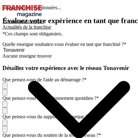
Chargement de vos données...
Évaluez votre expérience en tant que franc
Trouver ma franchise
Actualités de la franchise
*Ces champs sont obligatoires.
Quelle enseigne souhaitez-vous évaluer en tant que franchisé ?
*
Aucune enseigne trouvee
Détaillez votre expérience avec le réseau Tonavenir
Que pensez-vous de l'aide au démarrage ?
*
Que pensez-vous du fonctionnement quotidien ?
*
Que pensez-vous du support de la marque ?
*
Que pensez-vous du soutien de la tête de réseau ?
*