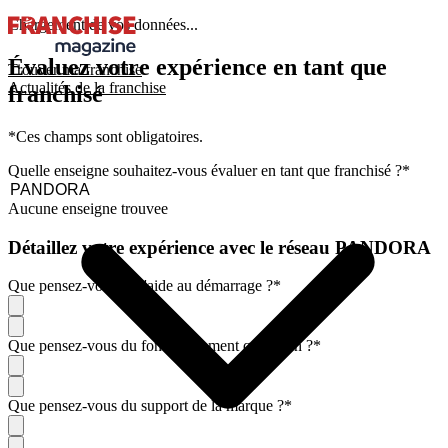
Chargement de vos données...
Évaluez votre expérience en tant que
Trouver ma franchise
Actualités de la franchise
franchisé
*Ces champs sont obligatoires.
Quelle enseigne souhaitez-vous évaluer en tant que franchisé ?
*
Aucune enseigne trouvee
Détaillez votre expérience avec le réseau PANDORA
Que pensez-vous de l'aide au démarrage ?
*
Que pensez-vous du fonctionnement quotidien ?
*
Que pensez-vous du support de la marque ?
*