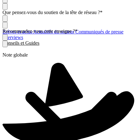
Que pensez-vous du soutien de la tête de réseau ?
*
Recommandez-vous cette enseigne ?
*
Brèves et actus
Actualités du secteur
Communiqués de presse
Interviews
Conseils et Guides
Note globale