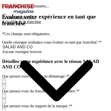
Chargement de vos données...
Évaluez votre expérience en tant que
Trouver ma franchise
Actualités de la franchise
franchisé
*Ces champs sont obligatoires.
Quelle enseigne souhaitez-vous évaluer en tant que franchisé ?
*
Aucune enseigne trouvee
Détaillez votre expérience avec le réseau SALAD
AND CO
Que pensez-vous de l'aide au démarrage ?
*
Que pensez-vous du fonctionnement quotidien ?
*
Que pensez-vous du support de la marque ?
*