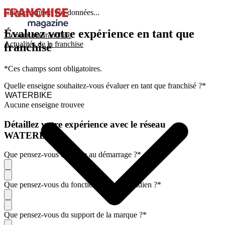
Chargement de vos données...
Évaluez votre expérience en tant que
Trouver ma franchise
Actualités de la franchise
franchisé
*Ces champs sont obligatoires.
Quelle enseigne souhaitez-vous évaluer en tant que franchisé ?
*
Aucune enseigne trouvee
Détaillez votre expérience avec le réseau
WATERBIKE
Que pensez-vous de l'aide au démarrage ?
*
Que pensez-vous du fonctionnement quotidien ?
*
Que pensez-vous du support de la marque ?
*