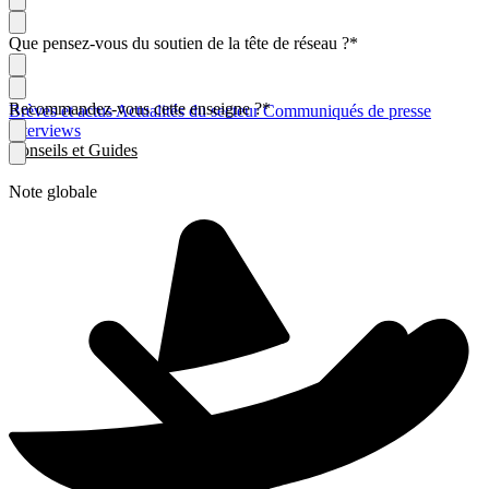
Que pensez-vous du soutien de la tête de réseau ?
*
Recommandez-vous cette enseigne ?
*
Brèves et actus
Actualités du secteur
Communiqués de presse
Interviews
Conseils et Guides
Note globale