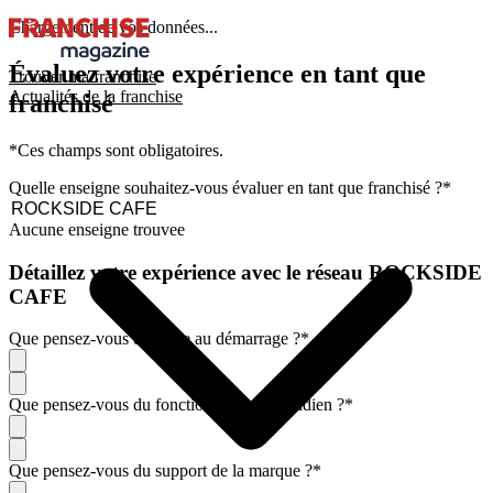
Chargement de vos données...
Évaluez votre expérience en tant que
Trouver ma franchise
Actualités de la franchise
franchisé
*Ces champs sont obligatoires.
Quelle enseigne souhaitez-vous évaluer en tant que franchisé ?
*
Aucune enseigne trouvee
Détaillez votre expérience avec le réseau ROCKSIDE
CAFE
Que pensez-vous de l'aide au démarrage ?
*
Que pensez-vous du fonctionnement quotidien ?
*
Que pensez-vous du support de la marque ?
*