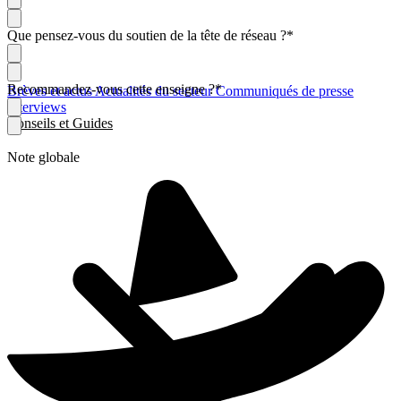
Que pensez-vous du soutien de la tête de réseau ?
*
Recommandez-vous cette enseigne ?
*
Brèves et actus
Actualités du secteur
Communiqués de presse
Interviews
Conseils et Guides
Note globale