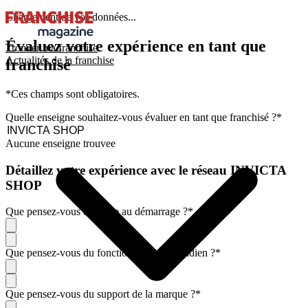
Chargement de vos données...
Évaluez votre expérience en tant que
Trouver ma franchise
Actualités de la franchise
franchisé
*Ces champs sont obligatoires.
Quelle enseigne souhaitez-vous évaluer en tant que franchisé ?
*
Aucune enseigne trouvee
Détaillez votre expérience avec le réseau INVICTA
SHOP
Que pensez-vous de l'aide au démarrage ?
*
Que pensez-vous du fonctionnement quotidien ?
*
Que pensez-vous du support de la marque ?
*