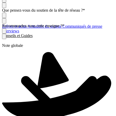
Que pensez-vous du soutien de la tête de réseau ?
*
Recommandez-vous cette enseigne ?
*
Brèves et actus
Actualités du secteur
Communiqués de presse
Interviews
Conseils et Guides
Note globale