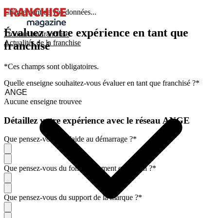
Chargement de vos données...
Évaluez votre expérience en tant que
Trouver ma franchise
Actualités de la franchise
franchisé
*Ces champs sont obligatoires.
Quelle enseigne souhaitez-vous évaluer en tant que franchisé ?
*
Aucune enseigne trouvee
Détaillez votre expérience avec le réseau ANGE
Que pensez-vous de l'aide au démarrage ?
*
Que pensez-vous du fonctionnement quotidien ?
*
Que pensez-vous du support de la marque ?
*