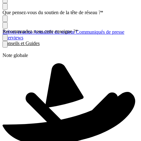
Que pensez-vous du soutien de la tête de réseau ?
*
Recommandez-vous cette enseigne ?
*
Brèves et actus
Actualités du secteur
Communiqués de presse
Interviews
Conseils et Guides
Note globale