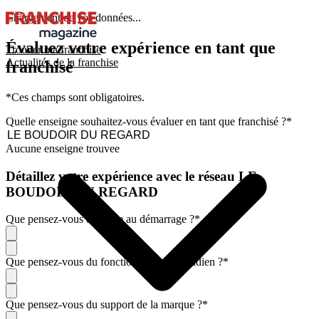
Chargement de vos données...
Évaluez votre expérience en tant que
Trouver ma franchise
Actualités de la franchise
franchisé
*Ces champs sont obligatoires.
Quelle enseigne souhaitez-vous évaluer en tant que franchisé ?
*
Aucune enseigne trouvee
Détaillez votre expérience avec le réseau LE
BOUDOIR DU REGARD
Que pensez-vous de l'aide au démarrage ?
*
Que pensez-vous du fonctionnement quotidien ?
*
Que pensez-vous du support de la marque ?
*