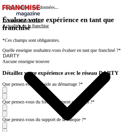
Chargement de vos données...
Évaluez votre expérience en tant que
Trouver ma franchise
Actualités de la franchise
franchisé
*Ces champs sont obligatoires.
Quelle enseigne souhaitez-vous évaluer en tant que franchisé ?
*
Aucune enseigne trouvee
Détaillez votre expérience avec le réseau DARTY
Que pensez-vous de l'aide au démarrage ?
*
Que pensez-vous du fonctionnement quotidien ?
*
Que pensez-vous du support de la marque ?
*