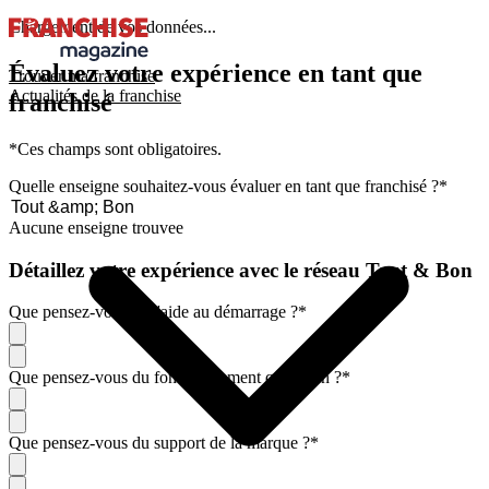
Chargement de vos données...
Évaluez votre expérience en tant que
Trouver ma franchise
Actualités de la franchise
franchisé
*Ces champs sont obligatoires.
Quelle enseigne souhaitez-vous évaluer en tant que franchisé ?
*
Aucune enseigne trouvee
Détaillez votre expérience avec le réseau Tout & Bon
Que pensez-vous de l'aide au démarrage ?
*
Que pensez-vous du fonctionnement quotidien ?
*
Que pensez-vous du support de la marque ?
*