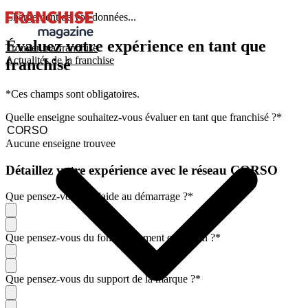
Chargement de vos données...
Évaluez votre expérience en tant que
Trouver ma franchise
Actualités de la franchise
franchisé
*Ces champs sont obligatoires.
Quelle enseigne souhaitez-vous évaluer en tant que franchisé ?
*
Aucune enseigne trouvee
Détaillez votre expérience avec le réseau CORSO
Que pensez-vous de l'aide au démarrage ?
*
Que pensez-vous du fonctionnement quotidien ?
*
Que pensez-vous du support de la marque ?
*