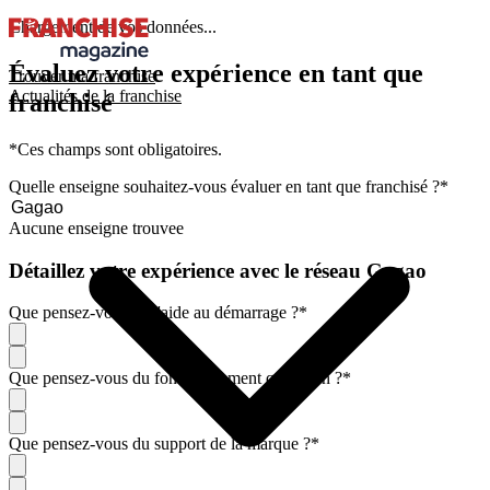
Chargement de vos données...
Évaluez votre expérience en tant que
Trouver ma franchise
Actualités de la franchise
franchisé
*Ces champs sont obligatoires.
Quelle enseigne souhaitez-vous évaluer en tant que franchisé ?
*
Aucune enseigne trouvee
Détaillez votre expérience avec le réseau Gagao
Que pensez-vous de l'aide au démarrage ?
*
Que pensez-vous du fonctionnement quotidien ?
*
Que pensez-vous du support de la marque ?
*